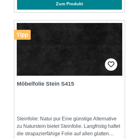
Zum Produkt
Shop. Matte Dekofolie weist teilweise eine
fühlbare Struktur auf, wohingegen Glanzfolie
grundsätzlich eine glatte Oberfläche hat. Einige
Dekofolien besitzen zusätzliche Metallic-
Tipp
Partikel und erzeugen den klassischen Metallic-
Effekt. Weiß, Schwarz, Pastell und
Cremefarben von dezent bis knallig stehen
viele Farben zur Verfügung. Zonenübersicht
Produkteigenschaften
Möbelfolie Stein S415
Steinfolie: Natur pur Eine günstige Alternative
zu Naturstein bietet Steinfolie. Langfristig haftet
die strapazierfähige Folie auf allen glatten