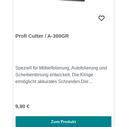
Profi Cutter / A-300GR
Speziell für Möbelfolierung, Autofolierung und
Scheibentönung entwickelt. Die Klinge
ermöglicht akkurates Schneiden.Der
Lieferumfang beträgt ein Cuttermesser samt
einer SAB Klinge.Das NT Cutter aus Alu ist ein
hochwertiges Cuttermesser mit einer 30°
Regulärer Preis:
9,90 €
abgewinkelten Klinge.Cuttermesser mit
Taschenclip und Klingen - Abbrechvorrichtung
Zum Produkt
ausgerüstet.Für Links- und Rechtshänder