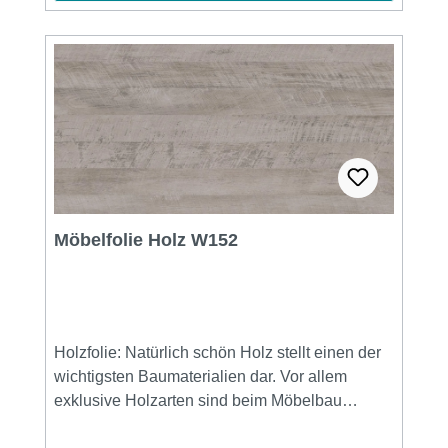
Muster und Farben. Widerstandsfähig gegen
Hitze und Wasser, kratzfesten und pflegeleicht
bewähren sie sich im Alltag - und zwar
dauerhaft. Zonenübersicht
Produkteigenschaften --------------------------------
--------------------------------------------------------------------
-----------------------------------------Bitte beachten Sie:
Bilddarstellungen und Daten sind nicht
Vertragsbestandteil, Klinger -Möbelfolien behält
sich das Recht vor, die Zusammensetzung
Möbelfolie Holz W152
seiner Folien jederzeit zu ändern.Die
Wiedergabe von Farben und Oberflächen auf
einem Computer kann je nach Bildschirm
variieren und gibt die Realität möglicherweise
nicht realitätsgetreu wieder. Deshalb empfehlen
Holzfolie: Natürlich schön Holz stellt einen der
wir Ihnen, ein Muster online zu bestellen oder
wichtigsten Baumaterialien dar. Vor allem
mit uns Kontakt aufzunehmen, um die für Ihre
exklusive Holzarten sind beim Möbelbau
Bedürfnisse am besten angepasste Ausführung
zunehmend beliebt. Um die ständige
festzustellen. Aufgrund möglicher leichter