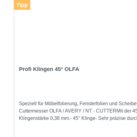
Tipp
Profi Klingen 45° OLFA
Speziell für Möbelfolierung, Fensterfolien und Schei
Cuttermesser OLFA / AVERY / NT - CUTTERMit der 45° 
Klingenstärke 0,38 mm.- 45° Klinge- Sehr präzise durch 45°- Winkel- beidseitig geschliffener Winkel.- Auch zum Aufstechen von Blasen geeignet- 10 Klingen in Kunststoff-
Box.- Cutterbox / Verpackung AB-10 B