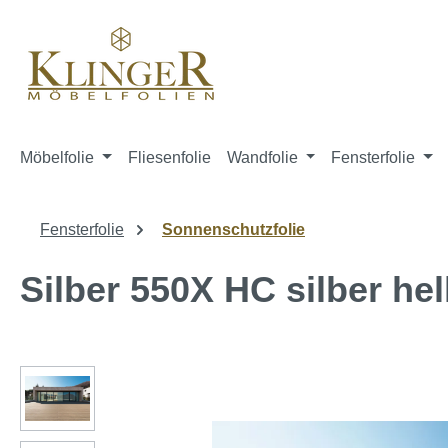
springen
Zur Hauptnavigation springen
Möbelfolie
Fliesenfolie
Wandfolie
Fensterfolie
Fensterfolie
Sonnenschutzfolie
Silber 550X HC silber hel