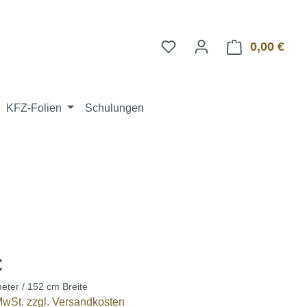
0,00 €
Ware
KFZ-Folien
Schulungen
€
eter / 152 cm Breite
 MwSt. zzgl. Versandkosten