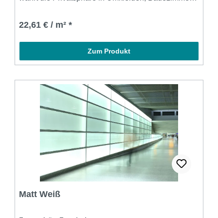
oder Meetingräumen; opaleszierend, jedoch
lichtdurchlässig, gute Plot-Eigenschaften,
22,61 € / m² *
ausgestattet mit einem Trägerpapier. Datenblatt
Zum Produkt
Matt Weiß