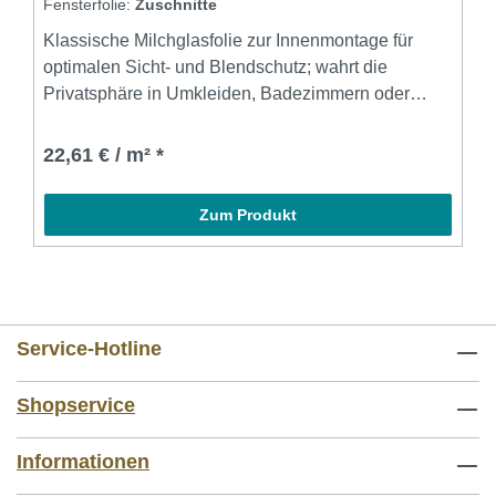
Fensterfolie:
Zuschnitte
Klassische Milchglasfolie zur Innenmontage für
optimalen Sicht- und Blendschutz; wahrt die
Privatsphäre in Umkleiden, Badezimmern oder
Meetingräumen; opaleszierend, jedoch
lichtdurchlässig Datenblatt
22,61 € / m² *
Zum Produkt
Service-Hotline
Shopservice
Informationen