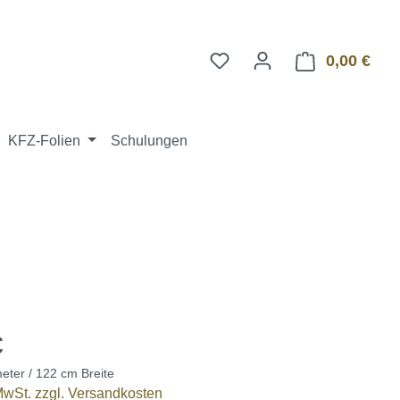
0,00 €
Ware
KFZ-Folien
Schulungen
€
eter / 122 cm Breite
 MwSt. zzgl. Versandkosten