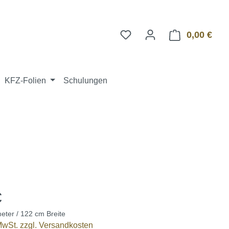
0,00 €
Ware
KFZ-Folien
Schulungen
€
eter / 122 cm Breite
 MwSt. zzgl. Versandkosten