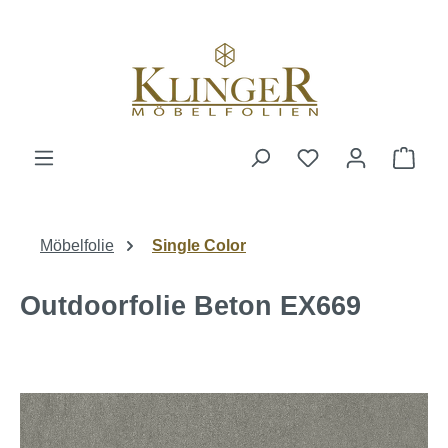
alt springen
Ware
Möbelfolie
Single Color
Outdoorfolie Beton EX669