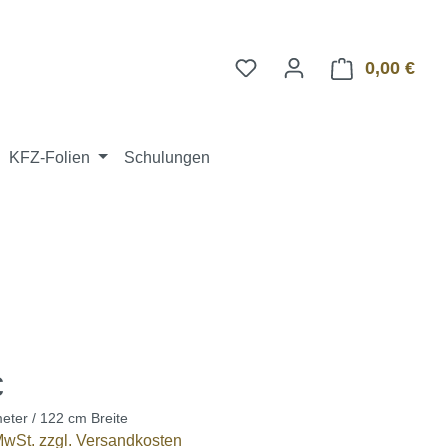
0,00 €
Ware
KFZ-Folien
Schulungen
€
eter / 122 cm Breite
 MwSt. zzgl. Versandkosten