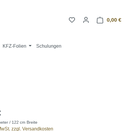
0,00 €
Ware
KFZ-Folien
Schulungen
€
eter / 122 cm Breite
 MwSt. zzgl. Versandkosten