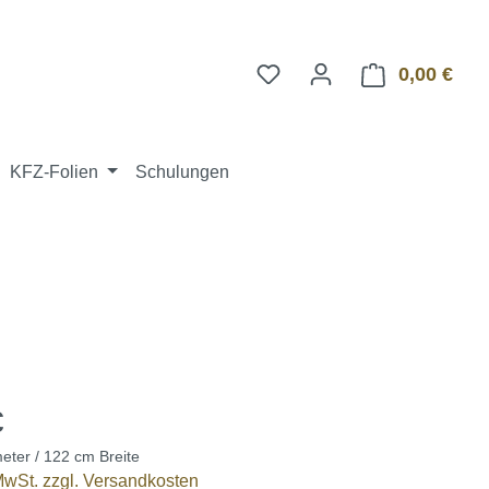
0,00 €
Ware
KFZ-Folien
Schulungen
€
eter / 122 cm Breite
 MwSt. zzgl. Versandkosten