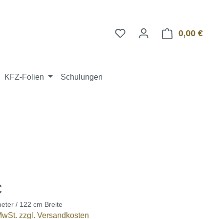
0,00 €
Ware
KFZ-Folien
Schulungen
€
eter / 122 cm Breite
 MwSt. zzgl. Versandkosten