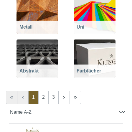
Metall
Uni
Abstrakt
Farbfächer
Seite
Seite
Seite
1
2
3