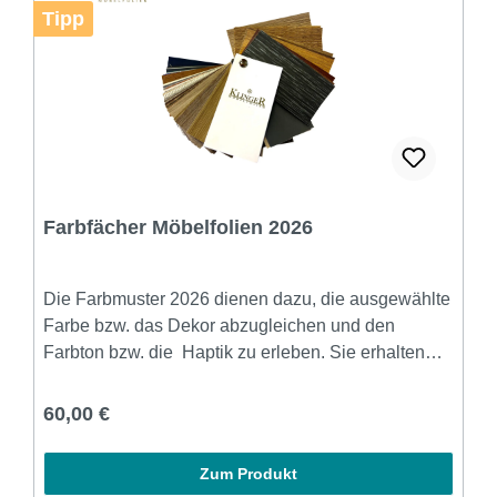
Tipp
Farbfächer Möbelfolien 2026
Die Farbmuster 2026 dienen dazu, die ausgewählte
Farbe bzw. das Dekor abzugleichen und den
Farbton bzw. die Haptik zu erleben. Sie erhalten
alle über 250 Folienmuster in der Größe 6,5 cm x 13
cm.Auf der Rückseite befindet sich ein Foto mit
Regulärer Preis:
60,00 €
einem Beispiel, zusätzlich können Sie ein QR-
Code scannen und die Folie auf einer Oberfläche
Zum Produkt
wie zum Bsp. einer Küche oder Wand betrachten.---